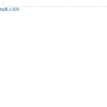
bg真人试玩