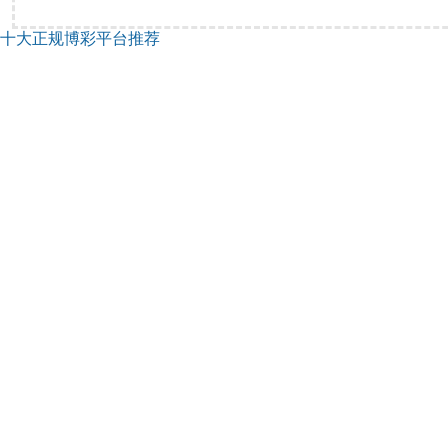
十大正规博彩平台推荐