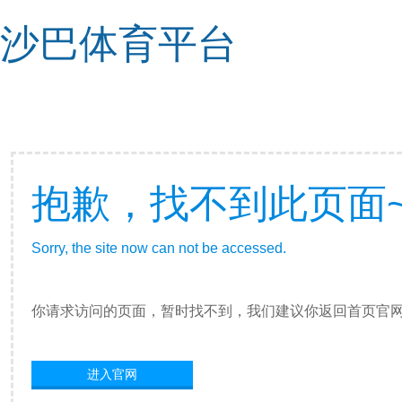
沙巴体育平台
抱歉，找不到此页面
Sorry, the site now can not be accessed.
你请求访问的页面，暂时找不到，我们建议你返回首页官
进入官网