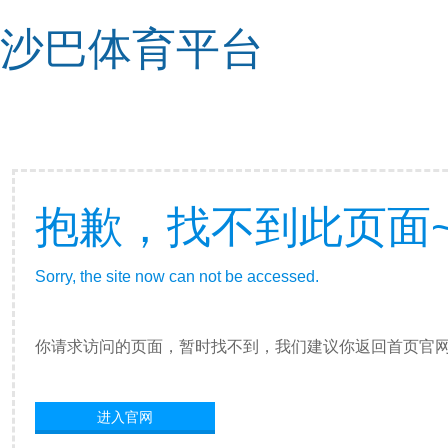
沙巴体育平台
抱歉，找不到此页面
Sorry, the site now can not be accessed.
你请求访问的页面，暂时找不到，我们建议你返回首页官
进入官网