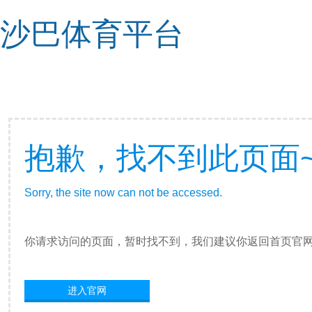
沙巴体育平台
抱歉，找不到此页面
Sorry, the site now can not be accessed.
你请求访问的页面，暂时找不到，我们建议你返回首页官
进入官网