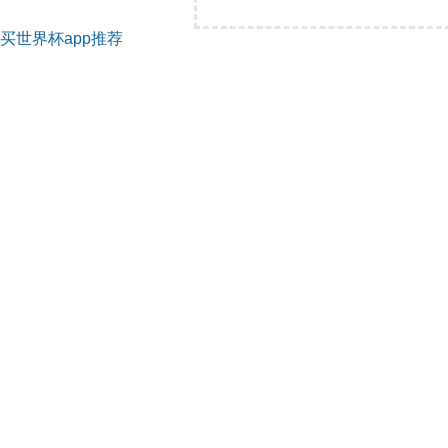
买世界杯app推荐