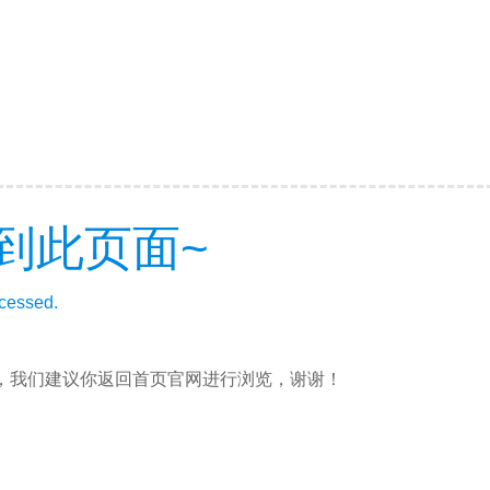
到此页面~
ccessed.
，我们建议你返回首页官网进行浏览，谢谢！