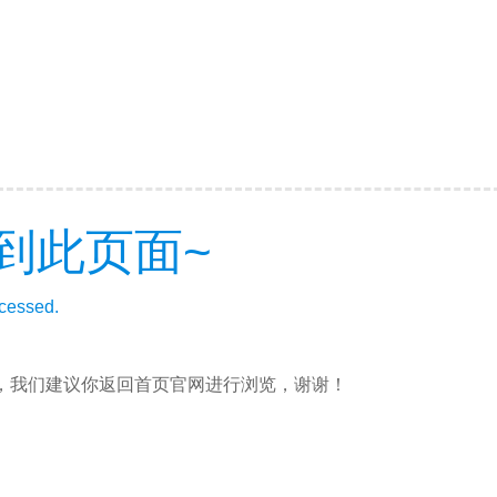
到此页面~
ccessed.
，我们建议你返回首页官网进行浏览，谢谢！