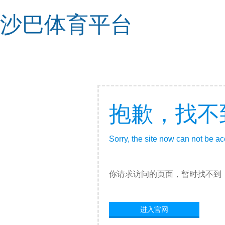
沙巴体育平台
抱歉，找不
Sorry, the site now can not be a
你请求访问的页面，暂时找不到
进入官网