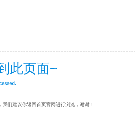
到此页面~
ccessed.
，我们建议你返回首页官网进行浏览，谢谢！