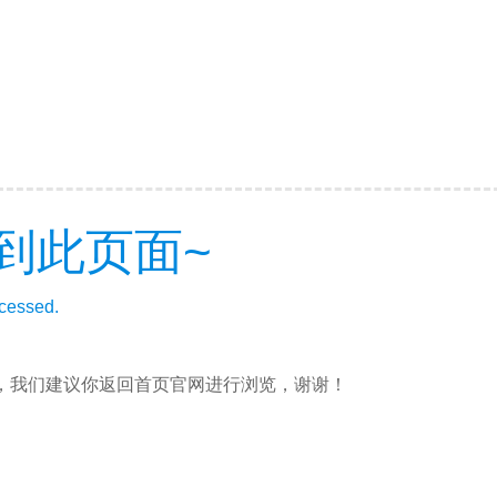
到此页面~
ccessed.
，我们建议你返回首页官网进行浏览，谢谢！