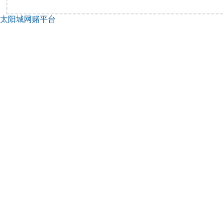
太阳城网赌平台