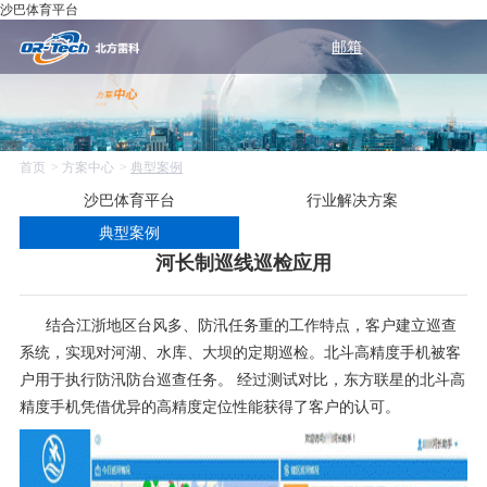
沙巴体育平台
邮箱
首页
方案中心
典型案例
沙巴体育平台
行业解决方案
典型案例
河长制巡线巡检应用
结合江浙地区台风多、防汛任务重的工作特点，客户建立巡查
系统，实现对河湖、水库、大坝的定期巡检。
北斗高精度手机被客
户用于执行防汛防台巡查任务。
经过测试对比，东方联星的北斗高
精度手机凭借优异的高精度定位性能获得了客户的认可。