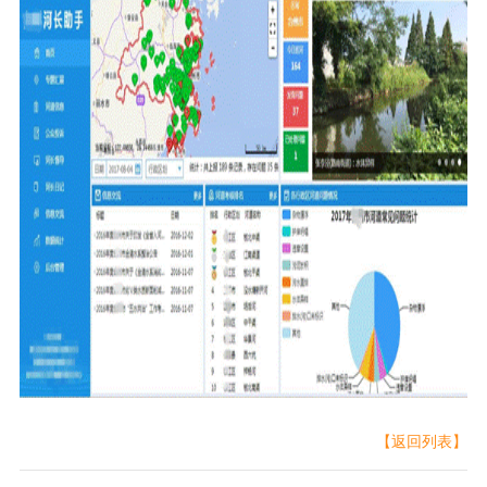
【返回列表】