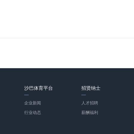
沙巴体育平台
招贤纳士
企业新闻
人才招聘
行业动态
薪酬福利