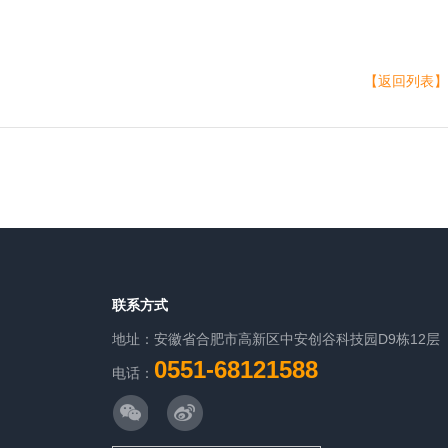
【返回列表】
联系方式
地址：安徽省合肥市高新区中安创谷科技园D9栋12层
0551-68121588
电话：