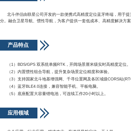
北斗伴侣由联星公司开发的一款便携式高精度定位蓝牙终端，用于提升
分。融合卫星导航、惯性导航，为客户提供一套低成本、高精度解决方案
产品特点
（1）BDS/GPS 双系统单频RTK，开阔场景厘米级实时高精度定位。
（2）内置惯性组合导航，提升复杂场景定位精度和体验。
（3）支持国家北斗地基增强网、千寻位置网及各区域级CORS站(RTCM3
（4）蓝牙BLE4.0连接，兼容智能手机、平板电脑。
（5）
底座配置大容量锂电池，可连续工作20小时以上。
应用领域