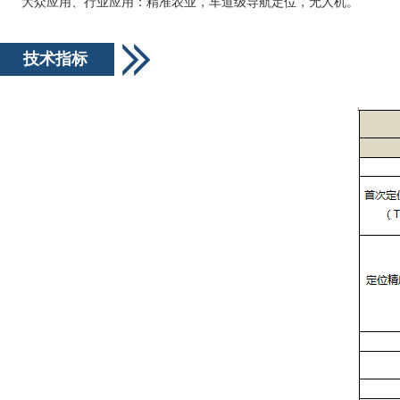
大众应用、行业应用：精准农业，车道级导航定位，无人机。
技术指标