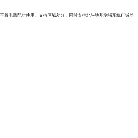
、平板电脑配对使用。支持区域差分，同时支持北斗地基增强系统广域差