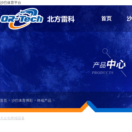
沙巴体育平台
首页
首页
沙巴体育博彩
终端产品
大众化终端设备