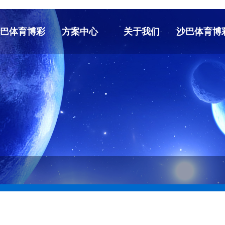
沙巴体育博彩
方案中心
关于我们
沙巴体育博
芯片、IP核
沙巴体育平台
公司介绍
企业新闻
板卡模块
行业解决方案
荣誉资质
行业动态
终端产品
典型案例
公司客户
实验室产品
联系我们