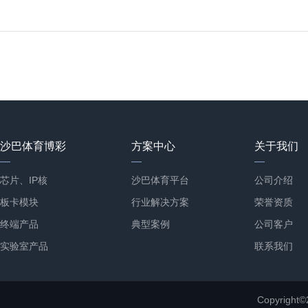
沙巴体育博彩
方案中心
关于我们
芯片、IP核
沙巴体育平台
公司介绍
板卡模块
行业解决方案
荣誉资质
终端产品
典型案例
公司客户
实验室产品
联系我们
Copyrig