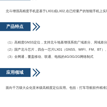
北斗增强高精度手机是基于LX01或LX02,在已经量产的智能手机
产品特点
（1）高精度GNSS定位，支持北斗地基增强系统广域差分、局域差
（2）
国产北斗芯片，四合一芯片LX01（GNSS、WIFI、FM、BT）、
（3）全网通，覆盖移动、联通、电线的4G/3G/2G网络制式
应用领域
面向千万级大众化亚米级高精度定位应用。包括：打车导航软件精准