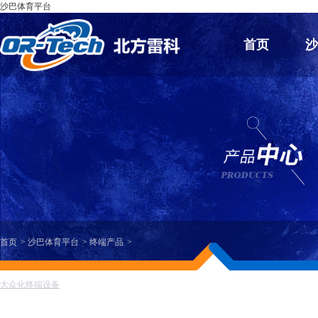
沙巴体育平台
首页
首页
沙巴体育平台
终端产品
大众化终端设备