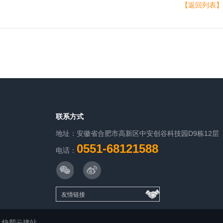
【返回列表】
联系方式
地址：安徽省合肥市高新区中安创谷科技园D9栋12层
0551-68121588
电话：
：快帮云建站