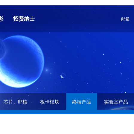
彩
招贤纳士
邮箱
人才招聘
薪酬福利
芯片、IP核
板卡模块
终端产品
实验室产品