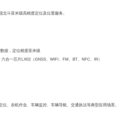
上实现北斗亚米级高精度定位及位置服务。
分数据，定位精度亚米级
六合一芯片LX02（GNSS、WIFI、FM、BT、NFC、IR）
定位、农机作业、车辆监控、车辆导航、交通执法等典型应用场景。