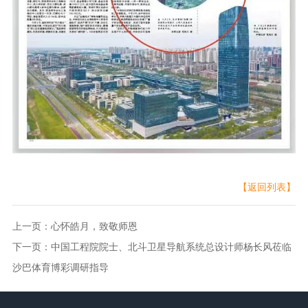
【返回列表】
上一页：心怀皓月，致敬师恩
下一页：中国工程院院士、北斗卫星导航系统总设计师杨长风莅临
沙巴体育博彩调研指导