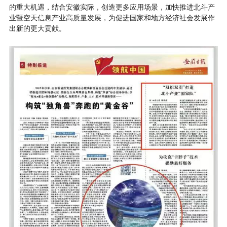
的重大机遇，结合安徽实际，创造更多应用场景，加快推进北斗产
业暨空天信息产业高质量发展，为促进国家和地方经济社会发展作
出新的更大贡献。