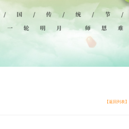
【返回列表】