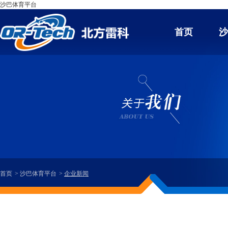
沙巴体育平台
首页
首页
沙巴体育平台
企业新闻