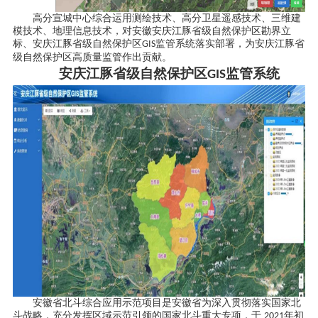
高分宣城中心综合运用测绘技术、高分卫星遥感技术、三维建
模技术、地理信息技术，对安徽安庆江豚省级自然保护区勘界立
标、安庆江豚省级自然保护区
监管系统落实部署，为安庆江豚省
GIS
级自然保护区高质量监管作出贡献。
安庆江豚省级自然保护区
监管系统
GIS
安徽省北斗综合应用示范项目是安徽省为深入贯彻落实国家北
斗战略，充分发挥区域示范
引领的国家北斗重大专项
，于
年初
2021