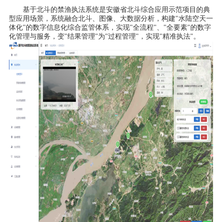
基于北斗的禁渔执法系统是安徽省北斗综合应用示范项目的典
型应用场景，系统融合北斗、图像、大数据分析，构建
"水陆空天一
体化"的数字信息化综合监管体系，实现"全流程"、"全要素"的数字
化管理与服务，变"结果管理"为"过程管理"，实现"精准执法"。