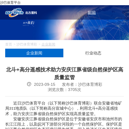
沙巴体育平台
邮箱
首页
沙巴体育博彩
企业新闻
企业新闻
行业动态
北斗+高分遥感技术助力安庆江豚省级自然保护区高
质量监管
2023-09-15
发布者：沙巴体育博彩
浏览次数：3705次
近日沙巴体育平台（以下简称沙巴体育博彩）联合安徽省地矿
局
地质队（以下简称高分宣城中心），利用北斗
高分遥感技
311
+
术，助力安庆江豚省级自然保护区实现高质量监管。
安徽安庆江豚省级自然保护区是位于安徽省安庆市和池州市的
长江江段上，以及皖河下游部分河段的一个自然保护区。保护区是