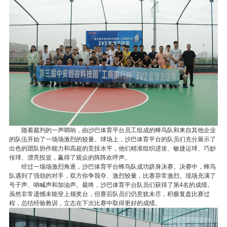
随着裁判的一声哨响，由沙巴体育平台员工组成的蜂鸟队和来自其他企业
的队伍开始了一场场激烈的较量。球场上，沙巴体育平台的队员们充分展示了
出色的团队协作能力和高超的竞技水平，他们精准组织进攻、敏捷运球、巧妙
传球、漂亮投篮，赢得了观众的阵阵欢呼声。
经过一场场激烈角逐，沙巴体育平台蜂鸟队成功跻身决赛。决赛中，蜂鸟
队遇到了强劲的对手，双方你争我夺、激烈较量，比赛异常激烈。现场充满了
号子声、呐喊声和加油声。最终，沙巴体育平台队员们获得了第4名的成绩。
虽然非常遗憾未能登上领奖台，但赛后队员们仍意犹未尽，积极复盘比赛过
程，总结经验教训，立志在下次比赛中取得更好的成绩。