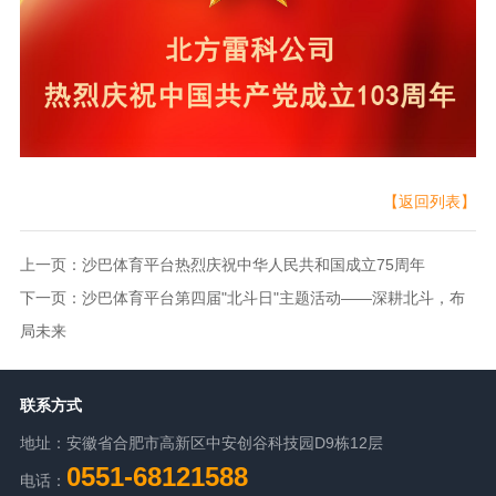
【返回列表】
上一页：沙巴体育平台热烈庆祝中华人民共和国成立75周年
下一页：沙巴体育平台第四届"北斗日"主题活动——深耕北斗，布
局未来
联系方式
地址：安徽省合肥市高新区中安创谷科技园D9栋12层
0551-68121588
电话：