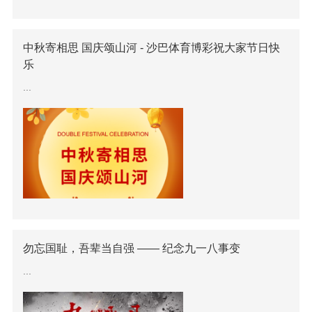
中秋寄相思 国庆颂山河 - 沙巴体育博彩祝大家节日快
乐
...
勿忘国耻，吾辈当自强 —— 纪念九一八事变
...