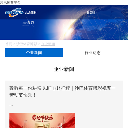
沙巴体育平台
邮箱
首页
沙巴体育博彩
企业新闻
企业新闻
行业动态
企业新闻
致敬每一份耕耘 以匠心赴征程｜沙巴体育博彩祝五一
劳动节快乐！
...