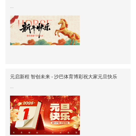
...
元启新程 智创未来 - 沙巴体育博彩祝大家元旦快乐
...