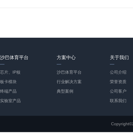
沙巴体育平台
方案中心
关于我们
芯片、IP核
沙巴体育平台
公司介绍
板卡模块
行业解决方案
荣誉资质
终端产品
典型案例
公司客户
实验室产品
联系我们
Copyrig