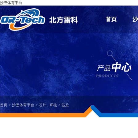
沙巴体育平台
首页
首页
沙巴体育平台
芯片、IP核
芯片