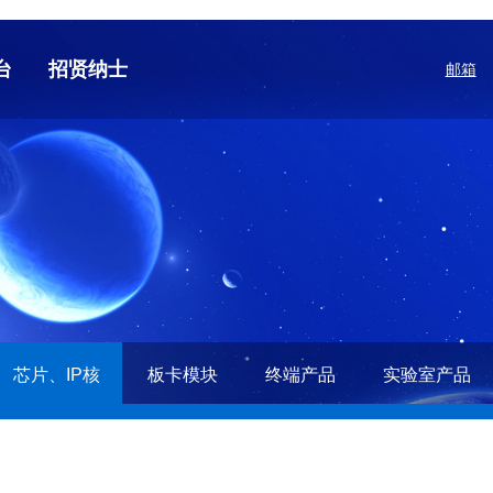
台
招贤纳士
邮箱
人才招聘
薪酬福利
芯片、IP核
板卡模块
终端产品
实验室产品