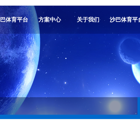
沙巴体育平台
方案中心
关于我们
沙巴体育平
芯片、IP核
沙巴体育平台
公司介绍
企业新闻
板卡模块
行业解决方案
荣誉资质
行业动态
终端产品
典型案例
公司客户
实验室产品
联系我们