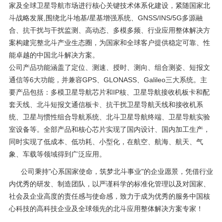
家及全球卫星导航市场进行核心关键技术体系化建设，紧随国家北
斗战略发展,围绕北斗地基/星基增强系统、GNSS/INS/5G多源融
合、抗干扰与干扰监测、高动态、多模多频、行业应用整体解决方
案构建完整北斗产业生态圈，为国家和全球客户提供稳定可靠、性
能卓越的中国北斗解决方案。
公司产品功能涵盖了定位、测速、授时、测向、组合测姿、短报文
通信等6大功能，并兼容GPS、GLONASS、Galileo三大系统。主
要产品包括：多模卫星导航芯片和IP核、卫星导航接收机板卡和配
套天线、北斗短报文通信板卡、抗干扰卫星导航天线和接收机系
统、卫星与惯性组合导航系统、北斗卫星导航终端、卫星导航实验
室设备等。全部产品和核心芯片实现了国内设计、国内加工生产，
同时实现了低成本、低功耗、小型化，在航空、航海、航天、气
象、车载等领域得到广泛应用。
公司秉持"心系国家使命，筑梦北斗事业"的企业愿景，凭借行业
内优秀的研发、制造团队，以严谨科学的标准化管理以及对国家、
社会及企业高度的责任感与使命感，致力于成为优秀的服务中国核
心科技的高科技企业及全球领先的北斗应用整体解决方案专家！