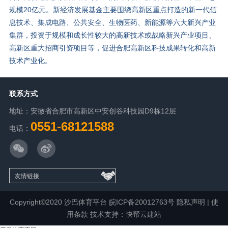
规模20亿元。新经济发展基金主要围绕高新区重点打造的新一代信
息技术、集成电路、公共安全、生物医药、新能源等六大新兴产业
集群，投资于规模和成长性较大的高新技术或战略新兴产业项目、
高新区重大招商引资项目等，促进合肥高新区科技成果转化和高新
技术产业化。
联系方式
地址：安徽省合肥市高新区中安创谷科技园D9栋12层
0551-68121588
电话：
Copyright©2020 沙巴体育平台
皖ICP备20012763号
隐私声明
|
使
用条款
技术支持：快帮云建站