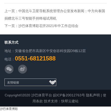
上一页：中国北斗卫星导航系统管理办公室发布新闻：中方向泰国
捐赠北斗三号智能手持终端试用机
下一页：沙巴体育博彩召开2021年中工作总结会
联系方式
地址：安徽省合肥市高新区中安创谷科技园D9栋12层
0551-68121588
电话：
Copyright©2020 沙巴体育平台
皖ICP备20012763号
隐私声明
|
使
用条款
技术支持：快帮云建站
沙巴体育博彩