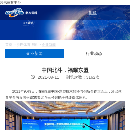
沙巴体育平台
邮箱
首页
沙巴体育博彩
企业新闻
企业新闻
行业动态
中国北斗，福耀东盟
2021-09-11
浏览次数：3162次
2021年9月9日，在第9届中国-东盟技术转移与创新合作大会上，沙巴体
育平台向泰国捐赠30套北斗三号智能手持终端试用机。