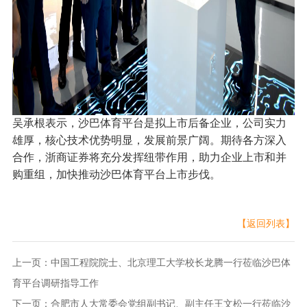
吴承根表示，沙巴体育平台是拟上市后备企业，公司实力
雄厚，核心技术优势明显，发展前景广阔。期待各方深入
合作，浙商证券将充分发挥纽带作用，助力企业上市和并
购重组，加快推动沙巴体育平台上市步伐。
【返回列表】
上一页：中国工程院院士、北京理工大学校长龙腾一行莅临沙巴体
育平台调研指导工作
下一页：合肥市人大常委会党组副书记、副主任王文松一行莅临沙