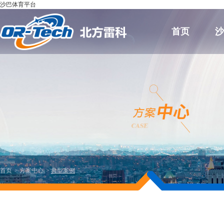
沙巴体育平台
首页
首页
方案中心
典型案例