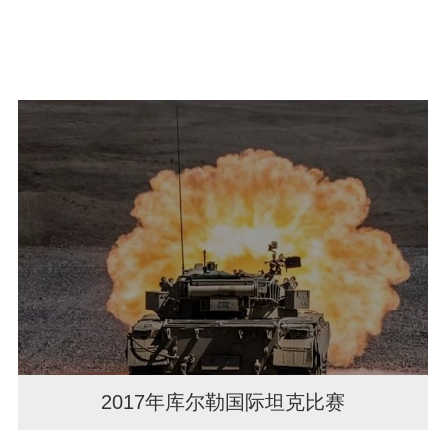
2017年库尔勒国际坦克比赛