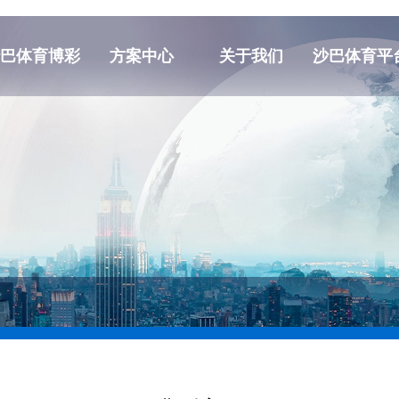
沙巴体育博彩
方案中心
关于我们
沙巴体育平
芯片、IP核
沙巴体育博彩
公司介绍
企业新闻
板卡模块
行业解决方案
荣誉资质
行业动态
终端产品
典型案例
公司客户
实验室产品
联系我们