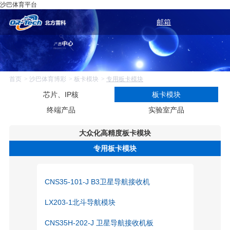
沙巴体育平台
邮箱
首页
沙巴体育博彩
板卡模块
专用板卡模块
芯片、IP核
板卡模块
终端产品
实验室产品
大众化高精度板卡模块
专用板卡模块
CC50III-BGI-H单频RTK高精度导航模块
LK-NAV/B-45北斗高精度定位定向模块
CNS35-101-J B3卫星导航接收机
LX203-1北斗导航模块
CNS35H-202-J 卫星导航接收机板