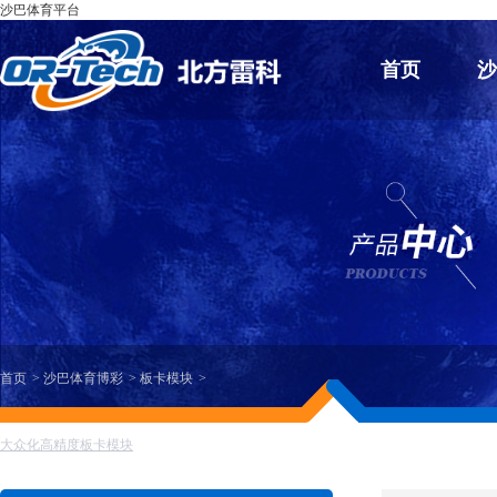
沙巴体育平台
首页
首页
沙巴体育博彩
板卡模块
大众化高精度板卡模块